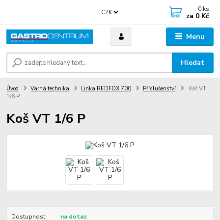
0
ks
CZK
za
0 Kč
Menu
Hledat
Úvod
Varná technika
Linka REDFOX 700
Příslušenství
Koš VT
1/6 P
Koš VT 1/6 P
Dostupnost
na dotaz