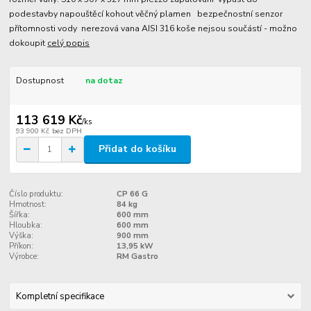
podestavby napouštěcí kohout věčný plamen bezpečnostní senzor
přítomnosti vody nerezová vana AISI 316 koše nejsou součástí - možno
dokoupit
celý popis
Dostupnost
na dotaz
113 619 Kč
/
ks
93 900 Kč
bez DPH
Přidat do košíku
Číslo produktu:
CP 66 G
Hmotnost:
84 kg
Šířka:
600 mm
Hloubka:
600 mm
Výška:
900 mm
Příkon:
13,95 kW
Výrobce:
RM Gastro
Kompletní specifikace