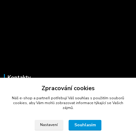
Kontakty
Zpracování cookies
Marcela Šmídová
+420 723 725 881
Náš e-shop a partneři potřebují Váš
souhlas
s použitím souborů
(Po-Pá, 8-16 hod.)
cookies, aby Vám mohli zobrazovat informace týkající se Vašich
zájmů.
gastrocentrum@email.cz
Souhlasím
Nastavení