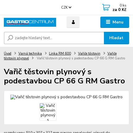
0
ks
CZK
za
0 Kč
Menu
Hledat
Úvod
Varná technika
Linka RM 600
Vařiče těstovin
Vařiče
těstovin plynové
Vařič těstovin plynový s podestavbou CP 66 G RM Gastro
Vařič těstovin plynový s
podestavbou CP 66 G RM Gastro
rozměr vany: 510 x 307 x 327 mm piezzo zapalování výpust do