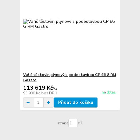
Vařič těstovin plynový s podestavbou CP 66 G RM
Gastro
113 619 Kč
/
ks
na dotaz
93 900 Kč
bez DPH
Přidat do košíku
strana
z 1