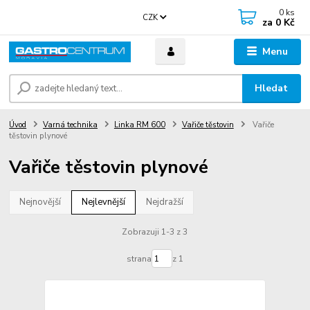
0
ks
CZK
za
0 Kč
Menu
Hledat
Úvod
Varná technika
Linka RM 600
Vařiče těstovin
Vařiče
těstovin plynové
Vařiče těstovin plynové
Nejnovější
Nejlevnější
Nejdražší
Zobrazuji 1-3 z 3
strana
z 1