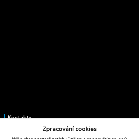
Kontakty
Zpracování cookies
Marcela Šmídová
+420 723 725 881