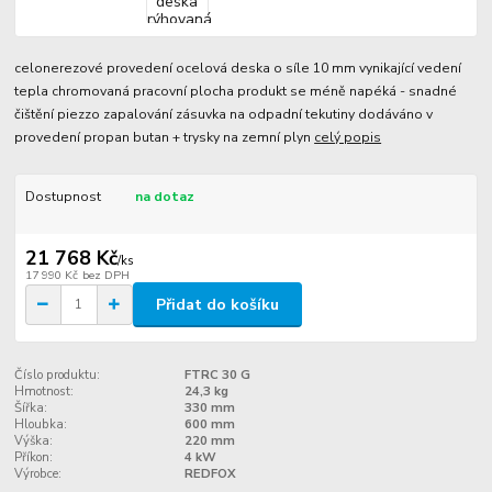
celonerezové provedení ocelová deska o síle 10 mm vynikající vedení
tepla chromovaná pracovní plocha produkt se méně napéká - snadné
čištění piezzo zapalování zásuvka na odpadní tekutiny dodáváno v
provedení propan butan + trysky na zemní plyn
celý popis
Dostupnost
na dotaz
21 768 Kč
/
ks
17 990 Kč
bez DPH
Přidat do košíku
Číslo produktu:
FTRC 30 G
Hmotnost:
24,3 kg
Šířka:
330 mm
Hloubka:
600 mm
Výška:
220 mm
Příkon:
4 kW
Výrobce:
REDFOX