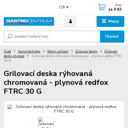
0
ks
CZK
za
0 Kč
Menu
Hledat
Úvod
Varná technika
Stolní zařízení
Grilovací desky
Grilovací
desky plynové
Grilovací deska rýhovaná chromovaná - plynová redfox FTRC
30 G
Grilovací deska rýhovaná
chromovaná - plynová redfox
FTRC 30 G