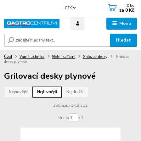
0
ks
CZK
za
0 Kč
Menu
Hledat
Úvod
Varná technika
Stolní zařízení
Grilovací desky
Grilovací
desky plynové
Grilovací desky plynové
Nejnovější
Nejlevnější
Nejdražší
Zobrazuji 1-12 z 12
strana
z 1