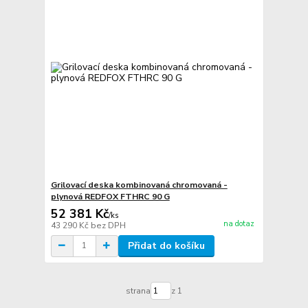
Grilovací deska kombinovaná chromovaná -
plynová REDFOX FTHRC 90 G
52 381 Kč
/
ks
na dotaz
43 290 Kč
bez DPH
Přidat do košíku
strana
z 1