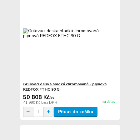
Grilovací deska hladká chromovaná - plynová
REDFOX FTHC 90 G
50 808 Kč
/
ks
na dotaz
41 990 Kč
bez DPH
Přidat do košíku