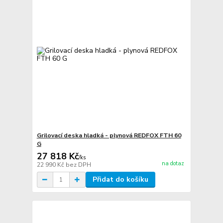
Grilovací deska hladká - plynová REDFOX FTH 60
G
27 818 Kč
/
ks
na dotaz
22 990 Kč
bez DPH
Přidat do košíku