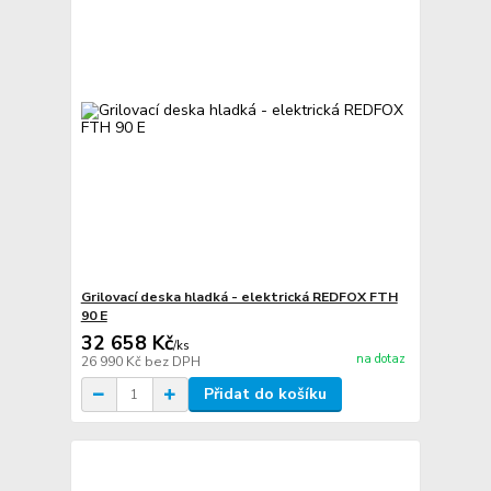
Grilovací deska hladká - elektrická REDFOX FTH
90 E
32 658 Kč
/
ks
na dotaz
26 990 Kč
bez DPH
Přidat do košíku