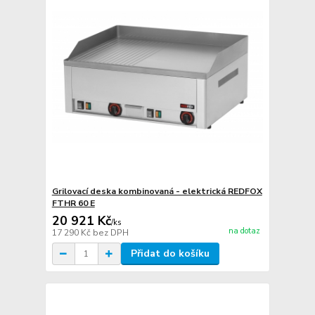
Grilovací deska kombinovaná - elektrická REDFOX
FTHR 60 E
20 921 Kč
/
ks
na dotaz
17 290 Kč
bez DPH
Přidat do košíku