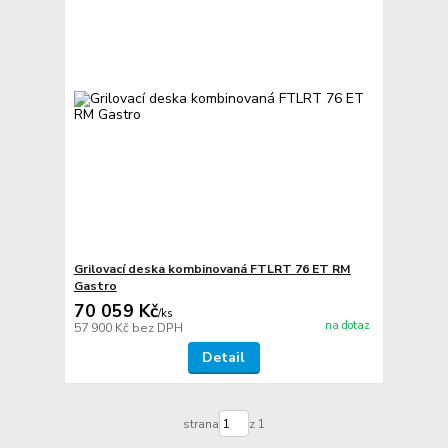
Grilovací deska kombinovaná FTLRT 76 ET RM
Gastro
70 059 Kč
/
ks
na dotaz
57 900 Kč
bez DPH
Detail
strana
z 1