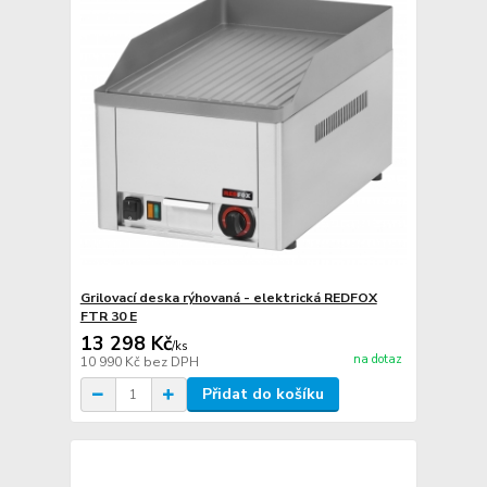
Grilovací deska rýhovaná - elektrická REDFOX
FTR 30 E
13 298 Kč
/
ks
na dotaz
10 990 Kč
bez DPH
Přidat do košíku