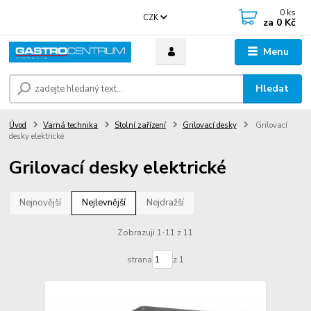
0
ks
CZK
za
0 Kč
Menu
Hledat
Úvod
Varná technika
Stolní zařízení
Grilovací desky
Grilovací
desky elektrické
Grilovací desky elektrické
Nejnovější
Nejlevnější
Nejdražší
Zobrazuji 1-11 z 11
strana
z 1