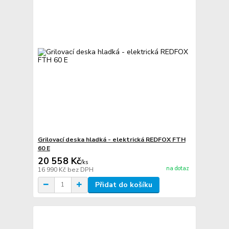
Grilovací deska hladká - elektrická REDFOX FTH
60 E
20 558 Kč
/
ks
na dotaz
16 990 Kč
bez DPH
Přidat do košíku