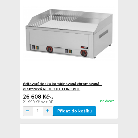
Grilovací deska kombinovaná chromovaná -
elektrická REDFOX FTHRC 60 E
26 608 Kč
/
ks
na dotaz
21 990 Kč
bez DPH
Přidat do košíku