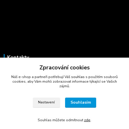
Kontakty
Zpracování cookies
Marcela Šmídová
+420 723 725 881
Náš e-shop a partneři potřebují Váš
souhlas
s použitím souborů
(Po-Pá, 8-16 hod.)
cookies, aby Vám mohli zobrazovat informace týkající se Vašich
zájmů.
gastrocentrum@email.cz
Souhlasím
Nastavení
Souhlas můžete odmítnout
zde
.