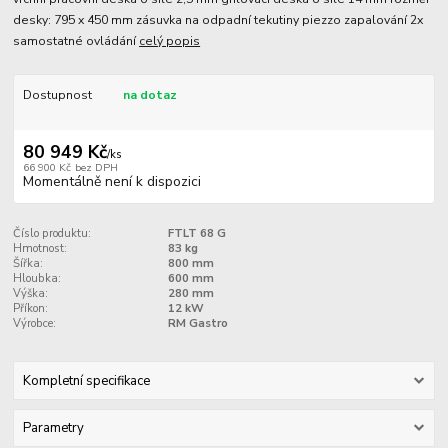
desky: 795 x 450 mm zásuvka na odpadní tekutiny piezzo zapalování 2x
samostatné ovládání
celý popis
Dostupnost
na dotaz
80 949 Kč
/
ks
66 900 Kč
bez DPH
Momentálně není k dispozici
Číslo produktu:
FTLT 68 G
Hmotnost:
83 kg
Šířka:
800 mm
Hloubka:
600 mm
Výška:
280 mm
Příkon:
12 kW
Výrobce:
RM Gastro
Kompletní specifikace
Parametry