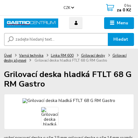
0
ks
CZK
za
0 Kč
Menu
Hledat
Úvod
Varná technika
Linka RM 600
Grilovací desky
Grilovací
desky plynové
Grilovací deska hladká FTLT 68 G RM Gastro
Grilovací deska hladká FTLT 68 G
RM Gastro
vrchní pracovní deska o síle 2,5 mm grilovací deska o síle 14 mm rozměr