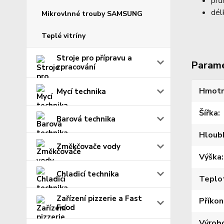
prů
dél
Mikrovlnné trouby SAMSUNG
Teplé vitríny
Stroje pro přípravu a
Param
zpracování
Hmotn
Mycí technika
Šířka
Barová technika
Hloub
Změkčovače vody
Výška
Chladicí technika
Teplo
Zařízení pizzerie a Fast
Příkon
Food
Výrob