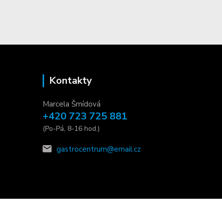
Kontakty
Marcela Šmídová
+420 723 725 881
(Po-Pá, 8-16 hod.)
gastrocentrum@email.cz