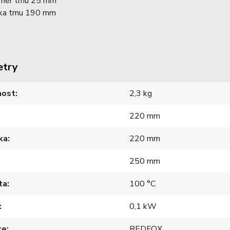
měr trnu 25 mm
ka trnu 190 mm
etry
ost
2,3 kg
220 mm
ka
220 mm
250 mm
ta
100 °C
0,1 kW
ce
REDFOX