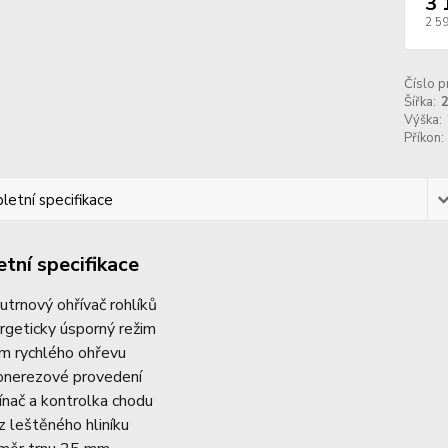
3 
2 5
Číslo p
Šířka:
Výška:
Příkon:
etní specifikace
tní specifikace
utrnový ohřívač rohlíků
rgeticky úsporný režim
im rychlého ohřevu
onerezové provedení
ínač a kontrolka chodu
 z leštěného hliníku