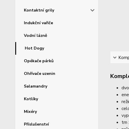
Kontaktní grily
Indukční vařiče
Vodní lázně
Hot Dogy
Kompl
Opékače párků
Ohřívače uzenin
Komple
Salamandry
dvo
ene
Kotlíky
rež
cel
Mixéry
vyp
trn
Příslušenství