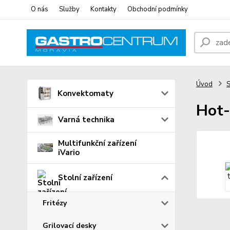
O nás
Služby
Kontakty
Obchodní podmínky
Úvod
S
Konvektomaty
Hot-
Varná technika
Multifunkční zařízení
iVario
Stolní zařízení
Fritézy
Grilovací desky