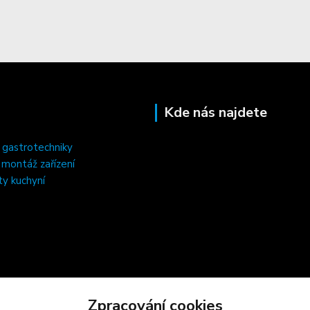
Kde nás najdete
 gastrotechniky
, montáž zařízení
ty kuchyní
Zpracování cookies