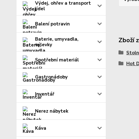
Výdej, ohřev a transport
jídel
Balení potravin
Baterie, umyvadla,
Zboží 
výlevky
Stoln
Spotřební materiál
Hot 
Gastronádoby
Inventář
Nerez nábytek
Káva