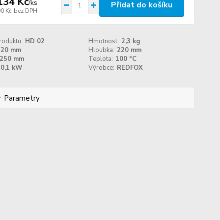
134 Kč
/
ks
Přidat do košíku
90 Kč
bez DPH
roduktu:
HD 02
Hmotnost:
2,3 kg
220 mm
Hloubka:
220 mm
250 mm
Teplota:
100 °C
0,1 kW
Výrobce:
REDFOX
Parametry