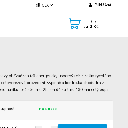
Přihlášení
CZK
0
ks
za
0 Kč
nový ohřívač rohlíků energeticky úsporný režim režim rychlého
 celonerezové provedení vypínač a kontrolka chodu trn z
ého hliníku průměr trnu 25 mm délka trnu 190 mm
celý popis
tupnost
na dotaz