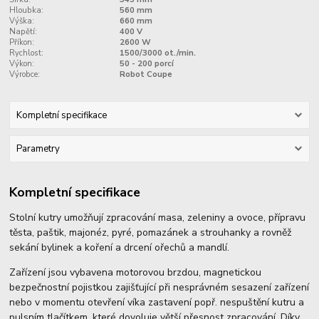
Hloubka:
560 mm
Výška:
660 mm
Napětí:
400 V
Příkon:
2600 W
Rychlost:
1500/3000 ot./min.
Výkon:
50 - 200 porcí
Výrobce:
Robot Coupe
Kompletní specifikace
Parametry
Kompletní specifikace
Stolní kutry umožňují zpracování masa, zeleniny a ovoce, přípravu
těsta, paštik, majonéz, pyré, pomazánek a strouhanky a rovněž
sekání bylinek a koření a drcení ořechů a mandlí.
Zařízení jsou vybavena motorovou brzdou, magnetickou
bezpečnostní pojistkou zajišťující při nesprávném sesazení zařízení
nebo v momentu otevření víka zastavení popř. nespuštění kutru a
pulsním tlačítkem, které dovoluje větší přesnost zpracování. Díky