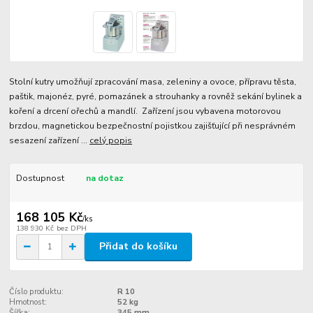
Stolní kutry umožňují zpracování masa, zeleniny a ovoce, přípravu těsta,
paštik, majonéz, pyré, pomazánek a strouhanky a rovněž sekání bylinek a
koření a drcení ořechů a mandlí. Zařízení jsou vybavena motorovou
brzdou, magnetickou bezpečnostní pojistkou zajišťující při nesprávném
sesazení zařízení ...
celý popis
Dostupnost
na dotaz
168 105 Kč
/
ks
138 930 Kč
bez DPH
Přidat do košíku
Číslo produktu:
R 10
Hmotnost:
52 kg
Šířka:
345 mm