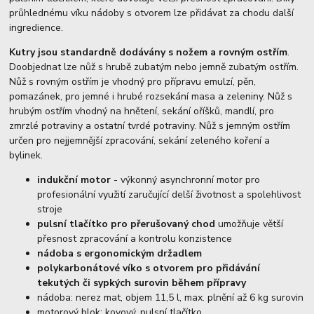
průhlednému víku nádoby s otvorem lze přidávat za chodu další
ingredience.
Kutry jsou standardně dodávány s nožem a rovným ostřím
.
Doobjednat lze nůž s hrubě zubatým nebo jemně zubatým ostřím.
Nůž s rovným ostřím je vhodný pro přípravu emulzí, pěn,
pomazánek, pro jemné i hrubé rozsekání masa a zeleniny. Nůž s
hrubým ostřím vhodný na hnětení, sekání oříšků, mandlí, pro
zmrzlé potraviny a ostatní tvrdé potraviny. Nůž s jemným ostřím
určen pro nejjemnější zpracování, sekání zeleného koření a
bylinek.
indukční motor
- výkonný asynchronní motor pro
profesionální využití zaručující delší životnost a spolehlivost
stroje
pulsní tlačítko pro přerušovaný chod
umožňuje větší
přesnost zpracování a kontrolu konzistence
nádoba s ergonomickým držadlem
polykarbonátové víko s otvorem pro přidávání
tekutých či sypkých surovin během přípravy
nádoba: nerez mat, objem 11,5 l, max. plnění až 6 kg surovin
motorový blok: kovový, pulsní tlačítko