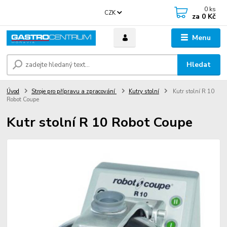
0
ks
CZK
za
0 Kč
Menu
Hledat
Úvod
Stroje pro přípravu a zpracování
Kutry stolní
Kutr stolní R 10
Robot Coupe
Kutr stolní R 10 Robot Coupe