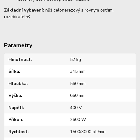
Základní vybavení:
nůž celonerezový s rovným ostřím,
rozebíratelný
Parametry
Hmotnost
52 kg
Šířka
345 mm
Hloubka
560 mm
Výška
660 mm
Napětí
400 V
Příkon
2600 W
Rychlost
1500/3000 ot./min.