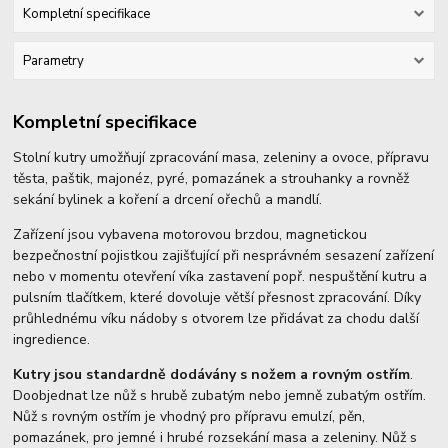
Kompletní specifikace
Parametry
Kompletní specifikace
Stolní kutry umožňují zpracování masa, zeleniny a ovoce, přípravu
těsta, paštik, majonéz, pyré, pomazánek a strouhanky a rovněž
sekání bylinek a koření a drcení ořechů a mandlí.
Zařízení jsou vybavena motorovou brzdou, magnetickou
bezpečnostní pojistkou zajišťující při nesprávném sesazení zařízení
nebo v momentu otevření víka zastavení popř. nespuštění kutru a
pulsním tlačítkem, které dovoluje větší přesnost zpracování. Díky
průhlednému víku nádoby s otvorem lze přidávat za chodu další
ingredience.
Kutry jsou standardně dodávány s nožem a rovným ostřím
.
Doobjednat lze nůž s hrubě zubatým nebo jemně zubatým ostřím.
Nůž s rovným ostřím je vhodný pro přípravu emulzí, pěn,
pomazánek, pro jemné i hrubé rozsekání masa a zeleniny. Nůž s