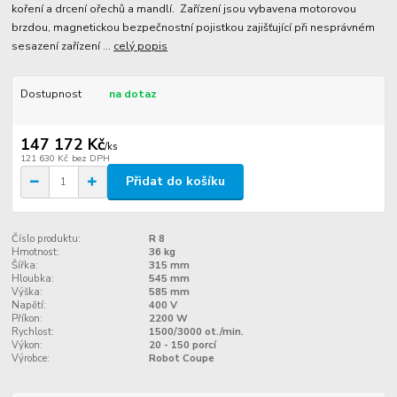
koření a drcení ořechů a mandlí. Zařízení jsou vybavena motorovou
brzdou, magnetickou bezpečnostní pojistkou zajišťující při nesprávném
sesazení zařízení ...
celý popis
Dostupnost
na dotaz
147 172 Kč
/
ks
121 630 Kč
bez DPH
Přidat do košíku
Číslo produktu:
R 8
Hmotnost:
36 kg
Šířka:
315 mm
Hloubka:
545 mm
Výška:
585 mm
Napětí:
400 V
Příkon:
2200 W
Rychlost:
1500/3000 ot./min.
Výkon:
20 - 150 porcí
Výrobce:
Robot Coupe