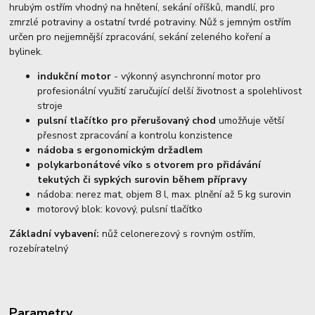
hrubým ostřím vhodný na hnětení, sekání oříšků, mandlí, pro
zmrzlé potraviny a ostatní tvrdé potraviny. Nůž s jemným ostřím
určen pro nejjemnější zpracování, sekání zeleného koření a
bylinek.
indukční motor
- výkonný asynchronní motor pro
profesionální využití zaručující delší životnost a spolehlivost
stroje
pulsní tlačítko pro přerušovaný chod
umožňuje větší
přesnost zpracování a kontrolu konzistence
nádoba s ergonomickým držadlem
polykarbonátové víko s otvorem pro přidávání
tekutých či sypkých surovin během přípravy
nádoba: nerez mat, objem 8 l, max. plnění až 5 kg surovin
motorový blok: kovový, pulsní tlačítko
Základní vybavení:
nůž celonerezový s rovným ostřím,
rozebíratelný
Parametry