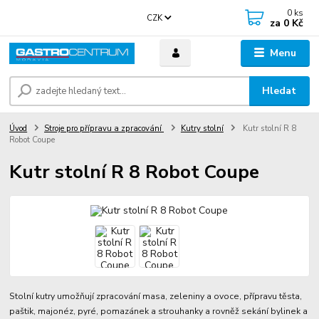
0
ks
CZK
za
0 Kč
Menu
Hledat
Úvod
Stroje pro přípravu a zpracování
Kutry stolní
Kutr stolní R 8
Robot Coupe
Kutr stolní R 8 Robot Coupe
Stolní kutry umožňují zpracování masa, zeleniny a ovoce, přípravu těsta,
paštik, majonéz, pyré, pomazánek a strouhanky a rovněž sekání bylinek a