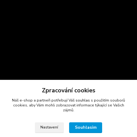
Zpracování cookies
Náš e-shop a partneři potřebují Váš
souhlas
s použitím souborů
cookies, aby Vám mohli zobrazovat informace týkající se Vašich
zájmů.
Kontakty
Marcela Šmídová
Souhlasím
Nastavení
+420 723 725 881
(Po-Pá, 8-16 hod.)