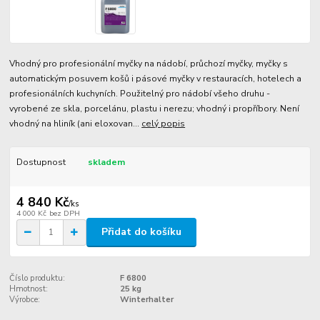
Vhodný pro profesionální myčky na nádobí, průchozí myčky, myčky s
automatickým posuvem košů i pásové myčky v restauracích, hotelech a
profesionálních kuchyních. Použitelný pro nádobí všeho druhu -
vyrobené ze skla, porcelánu, plastu i nerezu; vhodný i propříbory. Není
vhodný na hliník (ani eloxovan...
celý popis
Dostupnost
skladem
4 840 Kč
/
ks
4 000 Kč
bez DPH
Přidat do košíku
Číslo produktu:
F 6800
Hmotnost:
25 kg
Výrobce:
Winterhalter