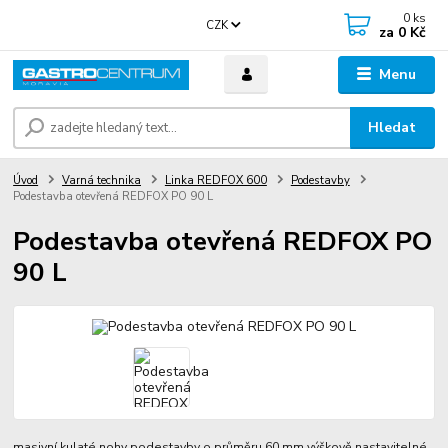
0
ks
CZK
za
0 Kč
Menu
Hledat
Úvod
Varná technika
Linka REDFOX 600
Podestavby
Podestavba otevřená REDFOX PO 90 L
Podestavba otevřená REDFOX PO
90 L
masivní kulaté nohy podestavby o průměru 60 mm výškově nastavitelné