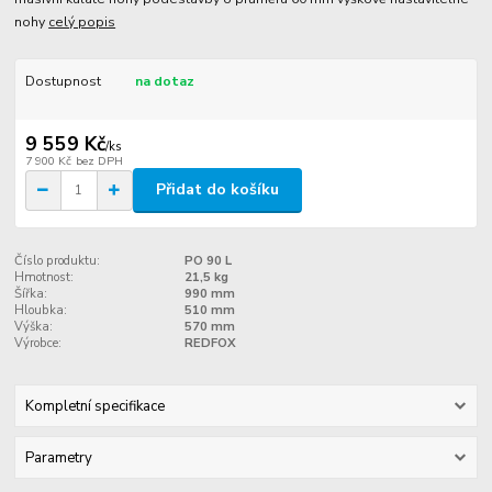
nohy
celý popis
Dostupnost
na dotaz
9 559 Kč
/
ks
7 900 Kč
bez DPH
Přidat do košíku
Číslo produktu:
PO 90 L
Hmotnost:
21,5 kg
Šířka:
990 mm
Hloubka:
510 mm
Výška:
570 mm
Výrobce:
REDFOX
Kompletní specifikace
Parametry